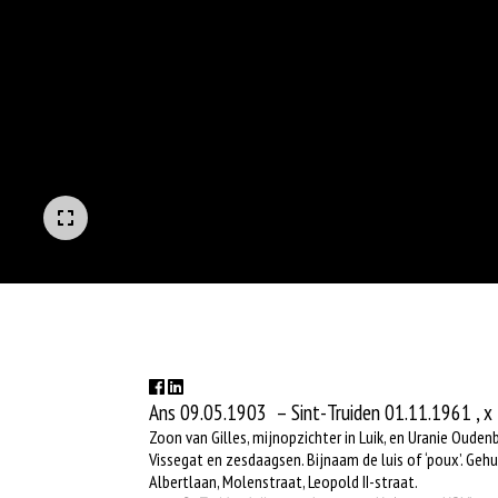
Ans
09.05.1903
– Sint-Truiden
01.11.1961
, x
Zoon van Gilles, mijnopzichter in Luik, en Uranie Oude
Vissegat en zesdaagsen. Bijnaam de luis of ‘poux’. G
Albertlaan, Molenstraat, Leopold II-straat.